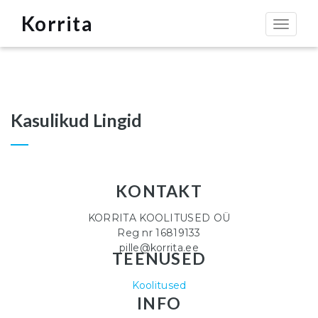
Korrita
Toggle
navigat
Kasulikud Lingid
KONTAKT
KORRITA KOOLITUSED OÜ
Reg nr 16819133
pille@korrita.ee
TEENUSED
Koolitused
INFO